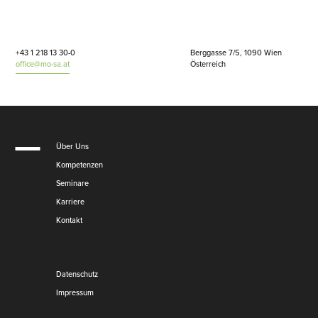
+43 1 218 13 30-0
Berggasse 7/5, 1090 Wien
office@mo-sa.at
Österreich
Über Uns
Kompetenzen
Seminare
Karriere
Kontakt
Datenschutz
Impressum