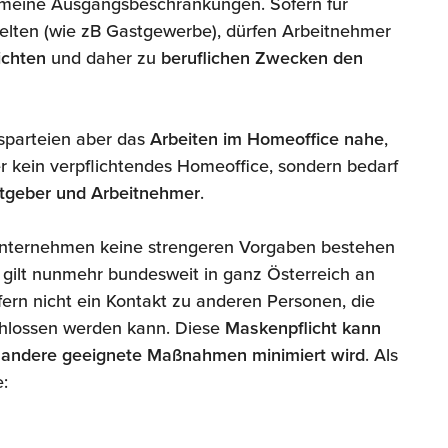
lgemeine Ausgangsbeschränkungen. Sofern für
lten (wie zB Gastgewerbe), dürfen Arbeitnehmer
ichten
und daher zu
beruflichen Zwecken den
sparteien aber das
Arbeiten im Homeoffice
nahe
,
ber kein verpflichtendes Homeoffice, sondern bedarf
itgeber und Arbeitnehmer
.
m Unternehmen keine strengeren Vorgaben bestehen
h gilt nunmehr bundesweit in ganz Österreich an
fern nicht ein Kontakt zu anderen Personen, die
chlossen werden kann. Diese
Maskenpflicht kann
ch andere geeignete Maßnahmen minimiert wird
. Als
: