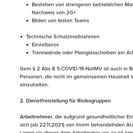
Bestehen von strengeren betrieblichen M
Nachweis von 2G+
Bilden von festen Teams
Technische Schutzmaßnahmen
Einzelbüros
Trennwände oder Plexiglasscheiben am Arb
Gem § 2 Abs 8 5.COVID-19-NotMV ist auch in Be
Personen, die nicht im gemeinsamen Haushalt l
einzuhalten.
2. Dienstfreistellung für Risikogruppen
Arbeitnehmer
, die aufgrund gesundheitlicher E
sich (ab 22.11.2021) von ihrem behandelnden Ar
Legen sie dieses dem Arbeitgeber vor, so ist ei