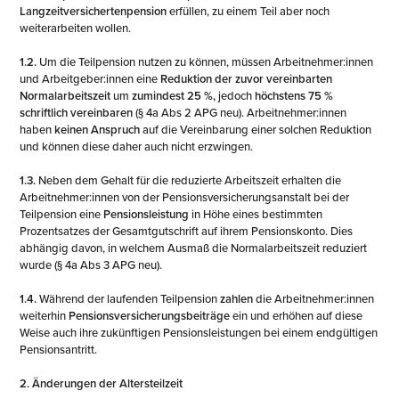
Langzeitversichertenpension
erfüllen, zu einem Teil aber noch
weiterarbeiten wollen.
1.2.
Um die Teilpension nutzen zu können, müssen Arbeitnehmer:innen
und Arbeitgeber:innen eine
Reduktion der zuvor vereinbarten
Normalarbeitszeit
um
zumindest 25 %,
jedoch
höchstens 75 %
schriftlich vereinbaren
(§ 4a Abs 2 APG neu). Arbeitnehmer:innen
haben
keinen Anspruch
auf die Vereinbarung einer solchen Reduktion
und können diese daher auch nicht erzwingen.
1.3.
Neben dem Gehalt für die reduzierte Arbeitszeit erhalten die
Arbeitnehmer:innen von der Pensionsversicherungsanstalt bei der
Teilpension eine
Pensionsleistung
in Höhe eines bestimmten
Prozentsatzes der Gesamtgutschrift auf ihrem Pensionskonto. Dies
abhängig davon, in welchem Ausmaß die Normalarbeitszeit reduziert
wurde (§ 4a Abs 3 APG neu).
1.4.
Während der laufenden Teilpension
zahlen
die Arbeitnehmer:innen
weiterhin
Pensionsversicherungsbeiträge
ein und erhöhen auf diese
Weise auch ihre zukünftigen Pensionsleistungen bei einem endgültigen
Pensionsantritt.
2. Änderungen der Altersteilzeit