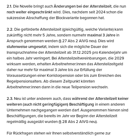
2.1.
Die Novelle bringt auch
Änderungen bei der Altersteilzeit
, die nun
noch weiter eingeschränkt
wird. Dies, nachdem seit 2024 schon die
sukzessive Abschaffung der Blockvariante begonnen hat.
2.2.
Die geförderte Altersteilzeit (gleichgültig, welche Variante) kann
zukünftig nicht mehr 5 Jahre, sondern nurmehr
maximal 3 Jahre
in
Anspruch genommen werden (§ 27 Abs 2 AlVG neu). Dies wird
stufenweise umgesetzt
, indem sich die mögliche Dauer der
Inanspruchnahme der Altersteilzeit ab 31.12.2025 pro Kalenderjahr um
ein halbes Jahr verringert. Bei Altersteilzeitvereinbarungen, die 2029
wirksam werden, erhalten Arbeitnehmer:innen das Altersteilzeitgeld
daher nur mehr für maximal 3 Jahre bis zur Erfüllung der
Voraussetzungen einer Korridorpension oder bis zum Erreichen des
Regelpensionsalters. Ab diesem Zeitpunkt könnten
Arbeitnehmer:innen dann in die neue Teilpension wechseln.
2.3.
Neu ist unter anderem auch, dass
während der Altersteilzeit
keiner
weiteren (auch nicht geringfügigen) Beschäftigung
in einem anderen
Unternehmen nachgegangen werden darf. Ausgenommen hiervon sind
Beschäftigungen, die bereits im Jahr vor Beginn der Altersteilzeit
regelmäßig ausgeübt wurden (§ 28 Abs 2 AlVG neu).
Für Rückfragen stehen wir Ihnen selbstverständlich gerne zur